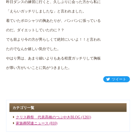
昨日ダンスの練習に行くと、久しぶりに会った方から私に
「えらいガッチリしましたな」と言われました。
着ていたポロシャツの胸あたりが、パンパンに張っている
のだ。ダイエットしていたのに？？
でも前より今の方が男らしくて絶対にいいよ！！と言われ
たのでなんか嬉しい気分でした。
やはり男は、あまり細いよりもある程度ガッチリして胸板
が厚い方がいいことに気がつきました。
ツイート
カテゴリ一覧
クリス葬祭 代表髙橋のつぶやきBLOG (1261)
家族葬関連ニュース (810)