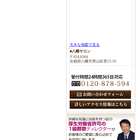
大きな地図で見る
■八幡サロン
〒614-8364
京都府八幡市男山松里15-10