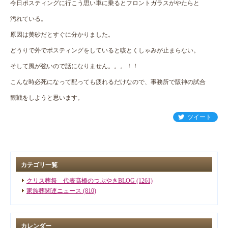
今日ポスティングに行こう思い車に乗るとフロントガラスがやたらと
汚れている。
原因は黄砂だとすぐに分かりました。
どうりで外でポスティングをしていると咳とくしゃみが止まらない。
そして風が強いので話になりません。。。！！
こんな時必死になって配っても疲れるだけなので、事務所で阪神の試合
観戦をしようと思います。
ツイート
カテゴリ一覧
クリス葬祭 代表髙橋のつぶやきBLOG (1261)
家族葬関連ニュース (810)
カレンダー