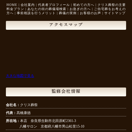
HOME
|
会社案内
|
代表者プロフィール
|
初めての方へ
|
クリス葬祭の主要
料金プラン
|
あなたの街の葬儀場検索
|
お急ぎの方へ
|
ご自宅葬をお考えの
方へ
|
事前相談を行うメリット
|
葬儀の実例
|
お客様のお声
|
サイトマップ
アクセスマップ
大きな地図で見る
監修会社情報
会社名：
クリス葬祭
代表：
髙橋康徳
所在地：
本店 奈良県生駒市北田原町2361-3
八幡サロン 京都府八幡市男山松里15-10