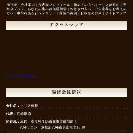
HOME
|
会社案内
|
代表者プロフィール
|
初めての方へ
|
クリス葬祭の主要
料金プラン
|
あなたの街の葬儀場検索
|
お急ぎの方へ
|
ご自宅葬をお考えの
方へ
|
事前相談を行うメリット
|
葬儀の実例
|
お客様のお声
|
サイトマップ
アクセスマップ
大きな地図で見る
監修会社情報
会社名：
クリス葬祭
代表：
髙橋康徳
所在地：
本店 奈良県生駒市北田原町2361-3
八幡サロン 京都府八幡市男山松里15-10