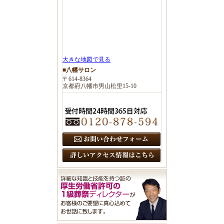
大きな地図で見る
■八幡サロン
〒614-8364
京都府八幡市男山松里15-10