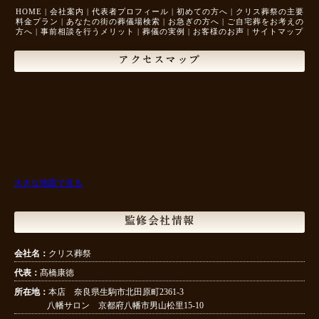
HOME
|
会社案内
|
代表者プロフィール
|
初めての方へ
|
クリス葬祭の主要
料金プラン
|
あなたの街の葬儀場検索
|
お急ぎの方へ
|
ご自宅葬をお考えの
方へ
|
事前相談を行うメリット
|
葬儀の実例
|
お客様のお声
|
サイトマップ
アクセスマップ
大きな地図で見る
監修会社情報
会社名：
クリス葬祭
代表：
髙橋康徳
所在地：
本店 奈良県生駒市北田原町2361-3
八幡サロン 京都府八幡市男山松里15-10