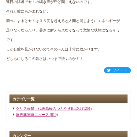
連日の猛暑でセミの鳴き声が殆ど聞こえないのです。
それと蚊にもかまれない。
調べによるとセミは３５度を超えると人間と同じようにエネルギーが
足りなくなったり、暑さに耐えられなくなって危険な状態になるそう
です。
しかし蚊を見かけないのでそのへんは非常に助かります。
どちらにしろこの暑さはいつまで続くのか！！
ツイート
カテゴリ一覧
クリス葬祭 代表髙橋のつぶやきBLOG (1261)
家族葬関連ニュース (810)
カレンダー