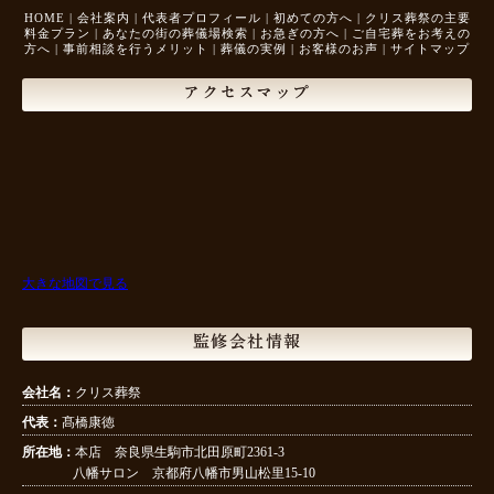
HOME
|
会社案内
|
代表者プロフィール
|
初めての方へ
|
クリス葬祭の主要
料金プラン
|
あなたの街の葬儀場検索
|
お急ぎの方へ
|
ご自宅葬をお考えの
方へ
|
事前相談を行うメリット
|
葬儀の実例
|
お客様のお声
|
サイトマップ
アクセスマップ
大きな地図で見る
監修会社情報
会社名：
クリス葬祭
代表：
髙橋康徳
所在地：
本店 奈良県生駒市北田原町2361-3
八幡サロン 京都府八幡市男山松里15-10