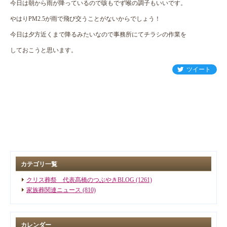
今日は朝から雨が降っているので咳もでず喉の調子もいいです。
やはりPM2.5が雨で飛び交うことがないからでしょう！
今日は夕方近くまで降るみたいなので事務所にてチラシの作業を
しておこうと思います。
ツイート
カテゴリ一覧
クリス葬祭 代表髙橋のつぶやきBLOG (1261)
家族葬関連ニュース (810)
カレンダー