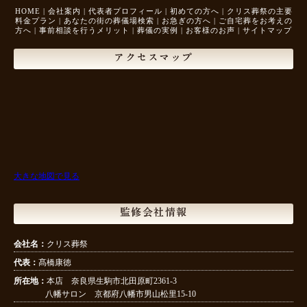
HOME
|
会社案内
|
代表者プロフィール
|
初めての方へ
|
クリス葬祭の主要
料金プラン
|
あなたの街の葬儀場検索
|
お急ぎの方へ
|
ご自宅葬をお考えの
方へ
|
事前相談を行うメリット
|
葬儀の実例
|
お客様のお声
|
サイトマップ
アクセスマップ
大きな地図で見る
監修会社情報
会社名：
クリス葬祭
代表：
髙橋康徳
所在地：
本店 奈良県生駒市北田原町2361-3
八幡サロン 京都府八幡市男山松里15-10