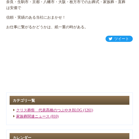
奈良・生駒市・京都・八幡市・大阪・枚方市でのお葬式・家族葬・直葬
は安価で
信頼・実績のある当社におまかせ！
お仕事に繋がるかどうかは、紙一重の時がある。
ツイート
カテゴリ一覧
クリス葬祭 代表髙橋のつぶやきBLOG (1261)
家族葬関連ニュース (810)
カレンダー