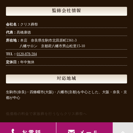
監修会社情報
会社名：
クリス葬祭
代表：
髙橋康徳
所在地：
本店 奈良県生駒市北田原町2361-3
八幡サロン 京都府八幡市男山松里15-10
TEL：
0120-878-594
定休日：
年中無休
対応地域
生駒市(奈良)・四條畷市(大阪)・八幡市(京都)を中心とした、大阪・奈良・京
都が中心
低価格の料金で家族葬を行うならクリス葬祭へ