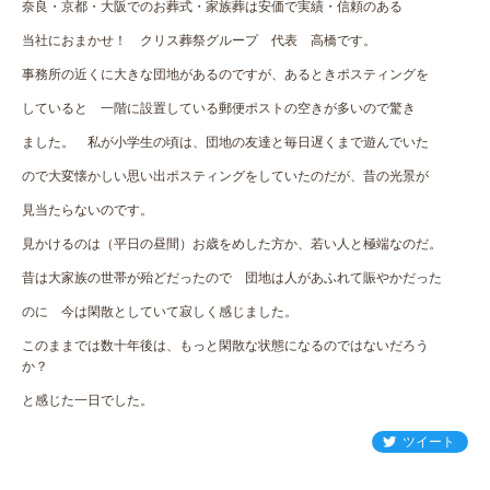
奈良・京都・大阪でのお葬式・家族葬は安価で実績・信頼のある
当社におまかせ！ クリス葬祭グループ 代表 高橋です。
事務所の近くに大きな団地があるのですが、あるときポスティングを
していると 一階に設置している郵便ポストの空きが多いので驚き
ました。 私が小学生の頃は、団地の友達と毎日遅くまで遊んでいた
ので大変懐かしい思い出ポスティングをしていたのだが、昔の光景が
見当たらないのです。
見かけるのは（平日の昼間）お歳をめした方か、若い人と極端なのだ。
昔は大家族の世帯が殆どだったので 団地は人があふれて賑やかだった
のに 今は閑散としていて寂しく感じました。
このままでは数十年後は、もっと閑散な状態になるのではないだろう
か？
と感じた一日でした。
ツイート