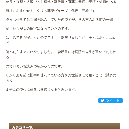
奈良・京都・大阪でのお葬式・家族葬・直葬は安価で実績・信頼のある
当社におまかせ！ クリス葬祭グループ 代表 高橋です。
昨夜お仕事で死亡届を記入していたのですが、その方のお名前の一部
が、ひらがなの旧字になっていたのです。
はじめてみる字だったので？？ 一瞬焦りましたが、手元にあったIpad
で
調べたらすぐにわかりました。 診断書には病院の先生が書いておられ
る
のでいまいち読みづらかったのです。
しかしお名前に旧字を使われている方をお世話させて頂くことは滅多に
あり
ませんので心に残るお葬式になると思います。
ツイート
カテゴリ一覧