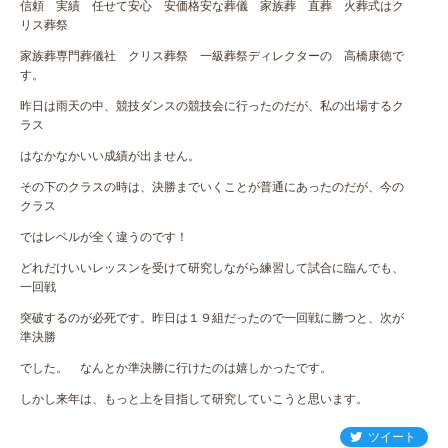
信頼 実績 任せて安心 安価格安な葬儀 家族葬 直葬 火葬式はク
リス葬祭
家族葬専門葬儀社 クリス葬祭 一級葬祭ディレクターの 高橋康徳で
す。
昨日は雨天の中、競技ダンスの競技会に行ったのだが、私の出場するク
ラス
はなかなかいい成績が出ません。
その下のクラスの時は、決勝までいくことが普通にあったのだが、今の
クラス
ではレベルが全く違うのです！
どれだけいいレッスンを受けて研究しながら練習して試合に臨んでも、
一回戦
突破するのが必死です。昨日は１９組だったので一回戦に勝つと、次が
準決勝
でした。 なんとか準決勝に行けたのは嬉しかったです。
しかし来年は、もっと上を目指して研究していこうと思います。
ツイート