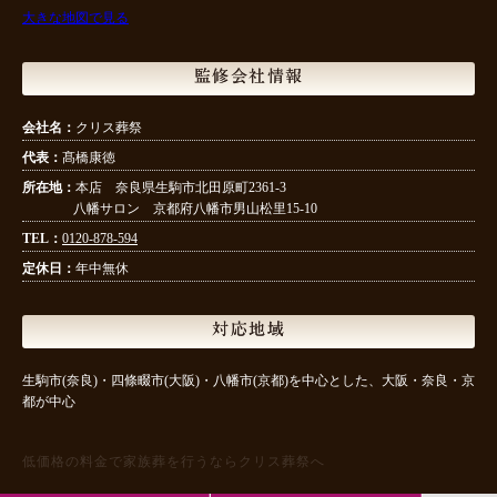
大きな地図で見る
監修会社情報
会社名：
クリス葬祭
代表：
髙橋康徳
所在地：
本店 奈良県生駒市北田原町2361-3
八幡サロン 京都府八幡市男山松里15-10
TEL：
0120-878-594
定休日：
年中無休
対応地域
生駒市(奈良)・四條畷市(大阪)・八幡市(京都)を中心とした、大阪・奈良・京
都が中心
低価格の料金で家族葬を行うならクリス葬祭へ