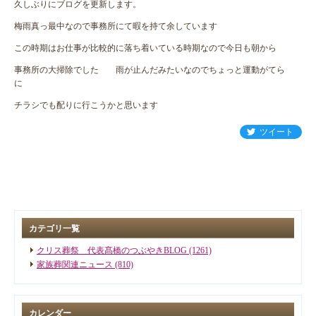
久しぶりにブログを更新します。
梅雨真っ最中なので事務所にて暇を持て余しています
この時期はお仕事が比較的に落ち着いている時期なので今日も朝から
事務所の大掃除でした 雨が止んだみたいなのでちょっと運動がてら
に
チラシでも配りに行こうかと思います
ツイート
カテゴリ一覧
クリス葬祭 代表髙橋のつぶやきBLOG (1261)
家族葬関連ニュース (810)
カレンダー