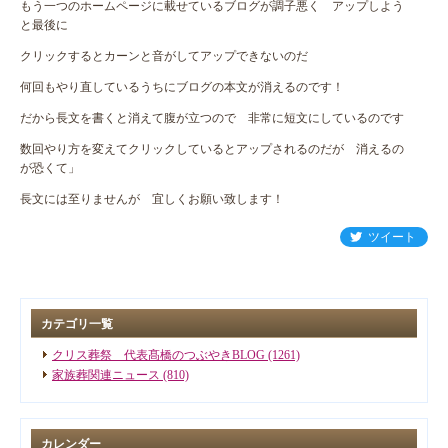
もう一つのホームページに載せているブログが調子悪く アップしよう
と最後に
クリックするとカーンと音がしてアップできないのだ
何回もやり直しているうちにブログの本文が消えるのです！
だから長文を書くと消えて腹が立つので 非常に短文にしているのです
数回やり方を変えてクリックしているとアップされるのだが 消えるの
が恐くて」
長文には至りませんが 宜しくお願い致します！
ツイート
カテゴリ一覧
クリス葬祭 代表髙橋のつぶやきBLOG (1261)
家族葬関連ニュース (810)
カレンダー