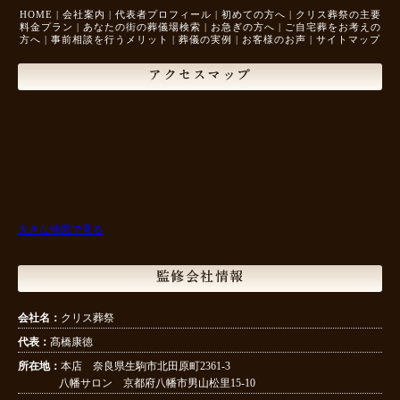
HOME
|
会社案内
|
代表者プロフィール
|
初めての方へ
|
クリス葬祭の主要
料金プラン
|
あなたの街の葬儀場検索
|
お急ぎの方へ
|
ご自宅葬をお考えの
方へ
|
事前相談を行うメリット
|
葬儀の実例
|
お客様のお声
|
サイトマップ
アクセスマップ
大きな地図で見る
監修会社情報
会社名：
クリス葬祭
代表：
髙橋康徳
所在地：
本店 奈良県生駒市北田原町2361-3
八幡サロン 京都府八幡市男山松里15-10