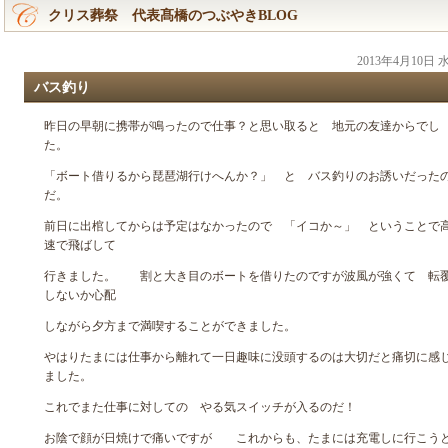
クリス葬祭 代表髙橋のつぶやきBLOG
2013年4月10日
バス釣り
昨日の早朝に携帯が鳴ったので仕事？と思い取ると 地元の友達からでし
た。
「ボート借りるから琵琶湖行けへんか？」 と バス釣りのお誘いだった
だ。
前日に出棺してからは予定はなかったので 「イコか～」 ということで
速で飛ばして
行きました。 割と大き目のボートを借りたのですが波風が強くて 転
しないか心配
しながら夕方まで満喫することができました。
やはりたまには仕事から離れて一日趣味に没頭するのは大切だと痛切に感
ました。
これでまた仕事に対しての やる気スイッチが入るのだ！
お陰で顔が日焼けで痛いですが これからも、たまには充電しに行こう