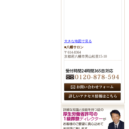
大きな地図で見る
■八幡サロン
〒614-8364
京都府八幡市男山松里15-10