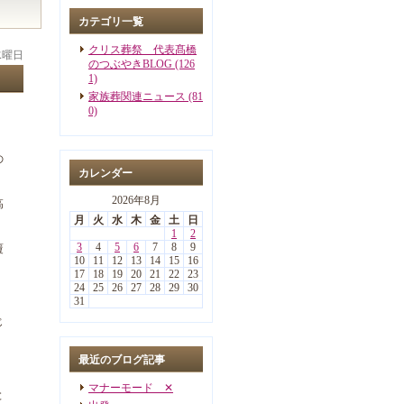
カテゴリ一覧
クリス葬祭 代表髙橋
 水曜日
のつぶやきBLOG (126
1)
家族葬関連ニュース (81
0)
の
カレンダー
2026年8月
高
月
火
水
木
金
土
日
1
2
3
4
5
6
7
8
9
覆
10
11
12
13
14
15
16
17
18
19
20
21
22
23
24
25
26
27
28
29
30
31
じ
最近のブログ記事
マナーモード ✕
と