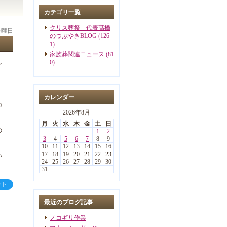
カテゴリ一覧
クリス葬祭 代表髙橋
 金曜日
のつぶやきBLOG (126
1)
家族葬関連ニュース (81
0)
ン
カレンダー
の
2026年8月
月
火
水
木
金
土
日
の
1
2
3
4
5
6
7
8
9
10
11
12
13
14
15
16
17
18
19
20
21
22
23
い
24
25
26
27
28
29
30
31
ート
最近のブログ記事
ノコギリ作業