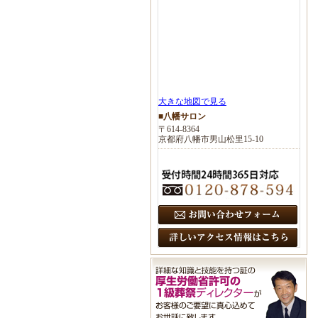
大きな地図で見る
■八幡サロン
〒614-8364
京都府八幡市男山松里15-10