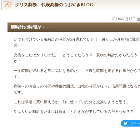
クリス葬祭 代表髙橋のつぶやきBLOG
2013年2月15日
腕時計の時間が・・
いつも付けている腕時計の時間が5分遅れていた！ 確か三か月程前に電池
の
交換をしたばかりなのだ。 どうしてだろう？ 安物の時計だからだろう
か・・・
一度時間が遅れると常に気になるのだ。 正確な時間を要する仕事だから
す。
病院へのお迎えの時間や葬儀の開式、出棺の時間が狂うと信用問題になる
です。
これは早急に買い換えるか 前に使っていた分と交換しようと思う。
やはりいい時計をたまには買え！と亡き父が申しているのだろうか？？
ツイ