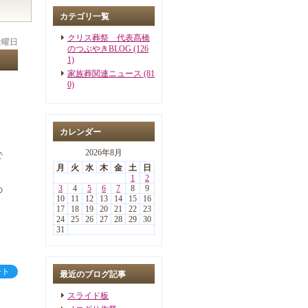
カテゴリ一覧
クリス葬祭 代表髙橋
 金曜日
のつぶやきBLOG (126
1)
家族葬関連ニュース (81
0)
カレンダー
2026年8月
で
月
火
水
木
金
土
日
1
2
3
4
5
6
7
8
9
の
10
11
12
13
14
15
16
17
18
19
20
21
22
23
24
25
26
27
28
29
30
31
ート
最近のブログ記事
スライド板