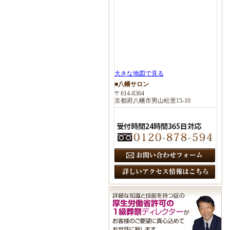
大きな地図で見る
■八幡サロン
〒614-8364
京都府八幡市男山松里15-10