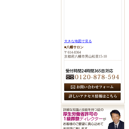
大きな地図で見る
■八幡サロン
〒614-8364
京都府八幡市男山松里15-10