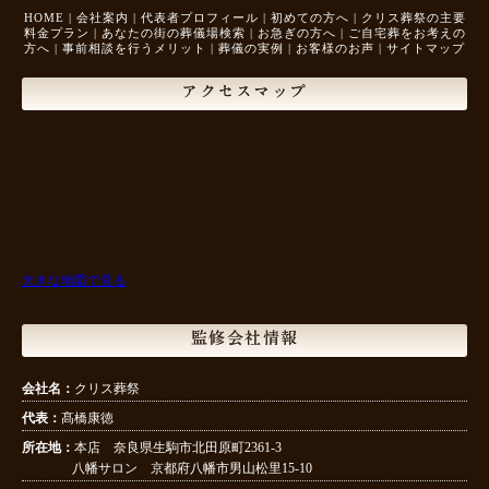
HOME
|
会社案内
|
代表者プロフィール
|
初めての方へ
|
クリス葬祭の主要
料金プラン
|
あなたの街の葬儀場検索
|
お急ぎの方へ
|
ご自宅葬をお考えの
方へ
|
事前相談を行うメリット
|
葬儀の実例
|
お客様のお声
|
サイトマップ
アクセスマップ
大きな地図で見る
監修会社情報
会社名：
クリス葬祭
代表：
髙橋康徳
所在地：
本店 奈良県生駒市北田原町2361-3
八幡サロン 京都府八幡市男山松里15-10