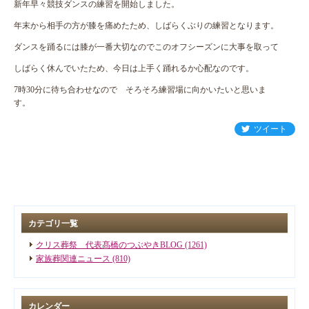
新年早々競技ダンスの練習を開始しました。
年末から相手の方が膝を痛めたため、しばらくぶりの練習となります。
ダンスを踊るには膝が一番大切なのでこのオフシーズンに大事を取って
しばらく休んでいたため、今日は上手く踊れるか心配なのです。
7時30分に待ち合わせなので そろそろ練習場に向かいたいと思いま
す。
ツイート
カテゴリ一覧
クリス葬祭 代表髙橋のつぶやきBLOG (1261)
家族葬関連ニュース (810)
カレンダー