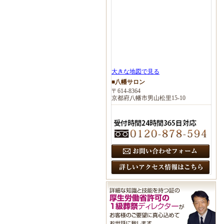
大きな地図で見る
■八幡サロン
〒614-8364
京都府八幡市男山松里15-10