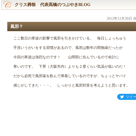
クリス葬祭 代表髙橋のつぶやきBLOG
2012年12月26日
風邪？
ここ数日の寒波の影響で風邪を引きかけている。 毎日しょっちゅう
手洗いうがいをする習慣があるので、風邪は数年の間無縁だったが
今回の寒波は強烈なのです！ 山間部に住んでいるので余計に
寒いのです。 下界（大阪市内）よりも２度くらい気温が低いのだ！
だから必死で風邪薬を飲んで厚着しているのですが、ちょっとヤバイ
感じがしてきた・・・。 しっかりと風邪対策を考えようと思います。
ツイ