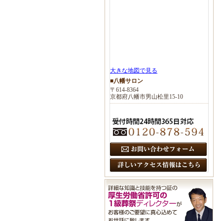
大きな地図で見る
■八幡サロン
〒614-8364
京都府八幡市男山松里15-10