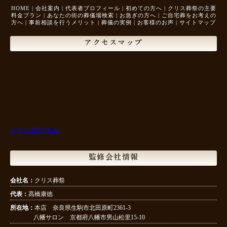
HOME
|
会社案内
|
代表者プロフィール
|
初めての方へ
|
クリス葬祭の主要
料金プラン
|
あなたの街の葬儀場検索
|
お急ぎの方へ
|
ご自宅葬をお考えの
方へ
|
事前相談を行うメリット
|
葬儀の実例
|
お客様のお声
|
サイトマップ
アクセスマップ
大きな地図で見る
監修会社情報
会社名：
クリス葬祭
代表：
髙橋康徳
所在地：
本店 奈良県生駒市北田原町2361-3
八幡サロン 京都府八幡市男山松里15-10