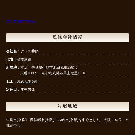
大きな地図で見る
監修会社情報
会社名：
クリス葬祭
代表：
髙橋康徳
所在地：
本店 奈良県生駒市北田原町2361-3
八幡サロン 京都府八幡市男山松里15-10
TEL：
0120-878-594
定休日：
年中無休
対応地域
生駒市(奈良)・四條畷市(大阪)・八幡市(京都)を中心とした、大阪・奈良・京
都が中心