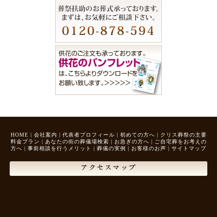
HOME
|
会社案内
|
代表者プロフィール
|
初めての方へ
|
クリス葬祭の主要
料金プラン
|
あなたの街の葬儀場検索
|
お急ぎの方へ
|
ご自宅葬をお考えの
方へ
|
事前相談を行うメリット
|
葬儀の実例
|
お客様のお声
|
サイトマップ
アクセスマップ