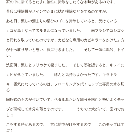
家の中に居てるとたまに無性に掃除をしたくなる時があるのです。
普段は掃除機がメインでたまに拭き掃除などをするのですが。
ある日、流しの溜まりの部分のゴミを掃除していると、受けている
カゴが黒くなってヌルヌルになっていました。 歯ブラシでゴシゴシ
と汚れを取っていたのですが、カビなら専用のカビキラーをかけた」方
が手っ取り早いと思い、買に行きました。 そして一気に風呂、トイ
レ、
洗面所、流しとフリカケて寝ました。 そして朝確認すると、キレイに
カビが落ちていました。 ほんと気持ちよかったです。キラキラ
今一番気になっているのは、フローリングを拭くモップに専用の水を切
る
回転式のものが付いていて、ペダルみたいな部分を踏むと勢いよくモッ
プが回転して水分を落とすのです。 うちでは犬がいて、室内でお
しっ
こをする時があるので、 常に雑巾がけをするので このモップはす
ごく