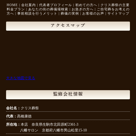
HOME
|
会社案内
|
代表者プロフィール
|
初めての方へ
|
クリス葬祭の主要
料金プラン
|
あなたの街の葬儀場検索
|
お急ぎの方へ
|
ご自宅葬をお考えの
方へ
|
事前相談を行うメリット
|
葬儀の実例
|
お客様のお声
|
サイトマップ
アクセスマップ
大きな地図で見る
監修会社情報
会社名：
クリス葬祭
代表：
髙橋康徳
所在地：
本店 奈良県生駒市北田原町2361-3
八幡サロン 京都府八幡市男山松里15-10