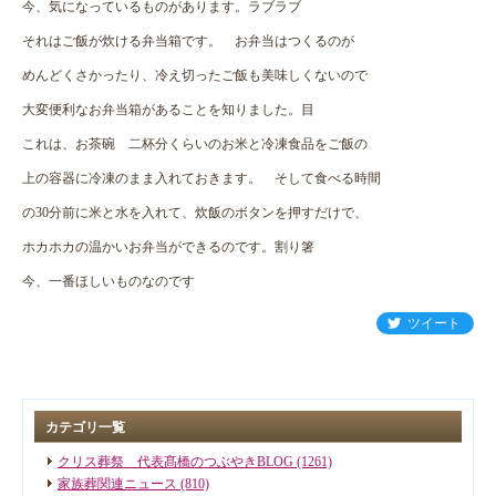
今、気になっているものがあります。ラブラブ
それはご飯が炊ける弁当箱です。 お弁当はつくるのが
めんどくさかったり、冷え切ったご飯も美味しくないので
大変便利なお弁当箱があることを知りました。目
これは、お茶碗 二杯分くらいのお米と冷凍食品をご飯の
上の容器に冷凍のまま入れておきます。 そして食べる時間
の30分前に米と水を入れて、炊飯のボタンを押すだけで、
ホカホカの温かいお弁当ができるのです。割り箸
今、一番ほしいものなのです
ツイート
カテゴリ一覧
クリス葬祭 代表髙橋のつぶやきBLOG (1261)
家族葬関連ニュース (810)