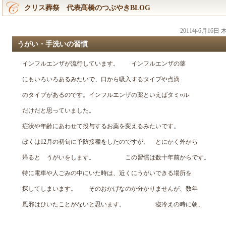
クリス葬祭 代表髙橋のつぶやきBLOG
2011年6月16日
うがい・手洗いの習慣
インフルエンザが流行しています。 インフルエンザの薬
にもいろいろあるみたいで、口から吸入するタイプや点滴
のタイプがあるのです。インフルエンザの薬といえばタミ○ル
だけだと思っていました。
症状や年齢にあわせて投与するお薬を変えるみたいです。
ぼくは12月の初旬に予防接種をしたのですが、 とにかく外から
帰ると うがいをします。 この習慣は数十年前からです。
特に電車や人ごみの中にいた時は、近くにうがいできる場所を
探してしまいます。 そのおかげなのか分かりませんが、数年
風邪はひいたことがないと思います。 寝冷えの時に朝、