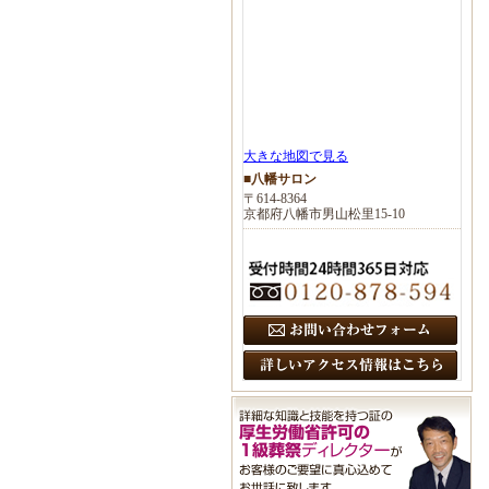
大きな地図で見る
■八幡サロン
〒614-8364
京都府八幡市男山松里15-10