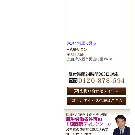
大きな地図で見る
■八幡サロン
〒614-8364
京都府八幡市男山松里15-10