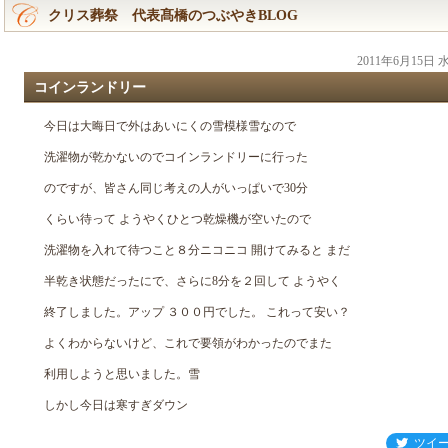
クリス葬祭 代表髙橋のつぶやきBLOG
2011年6月15日
コインランドリー
今日は大晦日で外はあいにくの雪模様雪なので
洗濯物が乾かないのでコインランドリーに行った
のですが、皆さん同じ考えの人がいっぱいで30分
くらい待って ようやくひとつ乾燥機が空いたので
洗濯物を入れて待つこと８分ニコニコ 開けてみると まだ
半乾き状態だったにで、さらに8分を２回して ようやく
終了しました。アップ ３００円でした。 これって安い？
よくわからないけど、これで要領がわかったのでまた
利用しようと思いました。雪
しかし今日は寒すぎダウン
ツイ