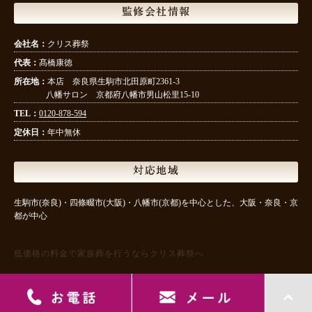
監修会社情報
会社名：
クリス葬祭
代表：
髙橋康徳
所在地：
本店 奈良県生駒市北田原町2361-3
八幡サロン 京都府八幡市男山松里15-10
TEL：
0120-878-594
定休日：
年中無休
対応地域
生駒市(奈良)・四條畷市(大阪)・八幡市(京都)を中心とした、大阪・奈良・京
都が中心
低価格の料金で家族葬を行うならクリス葬祭へ