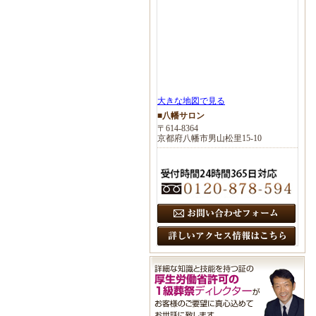
大きな地図で見る
■八幡サロン
〒614-8364
京都府八幡市男山松里15-10