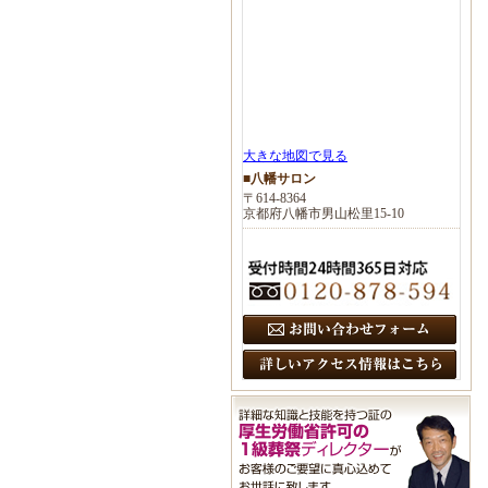
大きな地図で見る
■八幡サロン
〒614-8364
京都府八幡市男山松里15-10