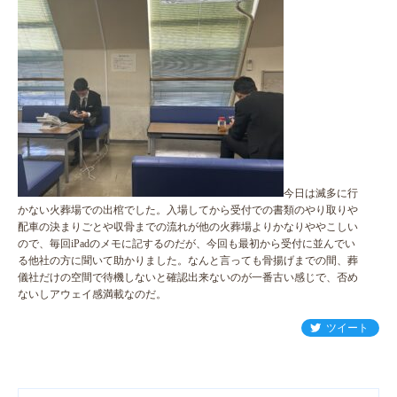
今日は滅多に行
かない火葬場での出棺でした。入場してから受付での書類のやり取りや
配車の決まりごとや収骨までの流れが他の火葬場よりかなりややこしい
ので、毎回iPadのメモに記するのだが、今回も最初から受付に並んでい
る他社の方に聞いて助かりました。なんと言っても骨揚げまでの間、葬
儀社だけの空間で待機しないと確認出来ないのが一番古い感じで、否め
ないしアウェイ感満載なのだ。
ツイート