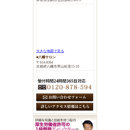
大きな地図で見る
■八幡サロン
〒614-8364
京都府八幡市男山松里15-10