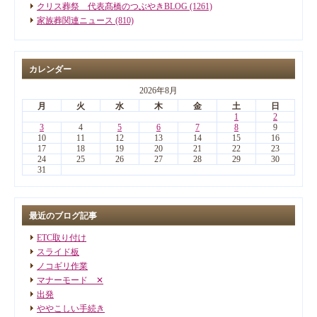
クリス葬祭 代表髙橋のつぶやきBLOG (1261)
家族葬関連ニュース (810)
カレンダー
2026年8月
月
火
水
木
金
土
日
1
2
3
4
5
6
7
8
9
10
11
12
13
14
15
16
17
18
19
20
21
22
23
24
25
26
27
28
29
30
31
最近のブログ記事
ETC取り付け
スライド板
ノコギリ作業
マナーモード ✕
出発
ややこしい手続き