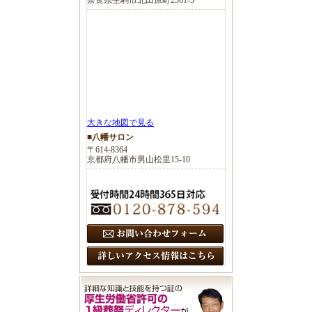
大きな地図で見る
■八幡サロン
〒614-8364
京都府八幡市男山松里15-10