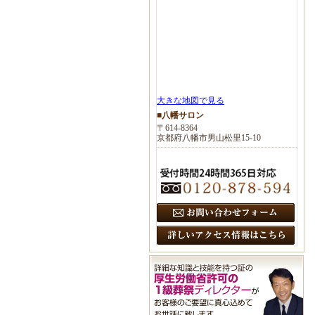
大きな地図で見る
■八幡サロン
〒614-8364
京都府八幡市男山松里15-10