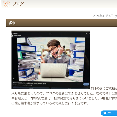
ブログ
2024年11月6日
多忙
昨日の夜にご依頼
入り店に泊まったので、ブログの更新はできませんでした。なので今日は
察お迎えと、2件の死亡届け 柩の発注で走りまくっいました。明日は2件
出棺と請求書が溜まっているので銀行に行く予定です。
ツイ