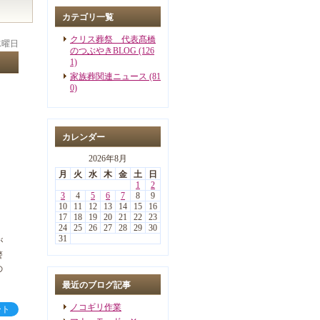
カテゴリ一覧
クリス葬祭 代表髙橋
 水曜日
のつぶやきBLOG (126
1)
家族葬関連ニュース (81
0)
カレンダー
2026年8月
月
火
水
木
金
土
日
1
2
3
4
5
6
7
8
9
10
11
12
13
14
15
16
17
18
19
20
21
22
23
24
25
26
27
28
29
30
31
が
警
の
最近のブログ記事
ノコギリ作業
ート