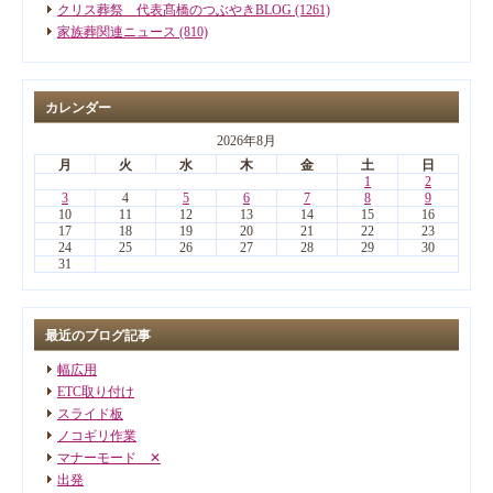
クリス葬祭 代表髙橋のつぶやきBLOG (1261)
家族葬関連ニュース (810)
カレンダー
2026年8月
月
火
水
木
金
土
日
1
2
3
4
5
6
7
8
9
10
11
12
13
14
15
16
17
18
19
20
21
22
23
24
25
26
27
28
29
30
31
最近のブログ記事
幅広用
ETC取り付け
スライド板
ノコギリ作業
マナーモード ✕
出発