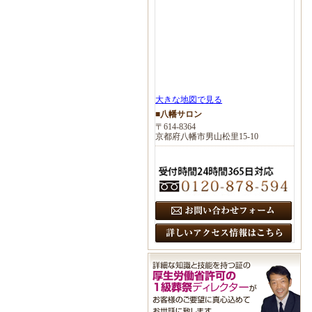
大きな地図で見る
■八幡サロン
〒614-8364
京都府八幡市男山松里15-10