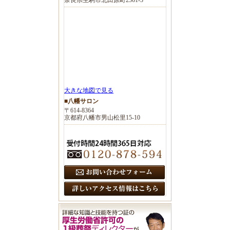
大きな地図で見る
■八幡サロン
〒614-8364
京都府八幡市男山松里15-10