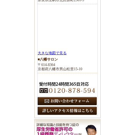
大きな地図で見る
■八幡サロン
〒614-8364
京都府八幡市男山松里15-10