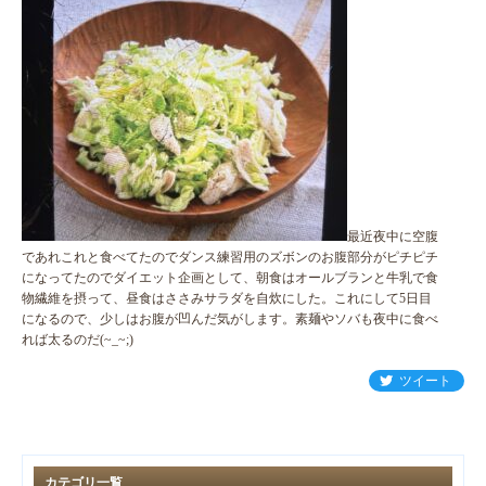
最近夜中に空腹
であれこれと食べてたのでダンス練習用のズボンのお腹部分がピチピチ
になってたのでダイエット企画として、朝食はオールブランと牛乳で食
物繊維を摂って、昼食はささみサラダを自炊にした。これにして5日目
になるので、少しはお腹が凹んだ気がします。素麺やソバも夜中に食べ
れば太るのだ(~_~;)
ツイート
カテゴリ一覧