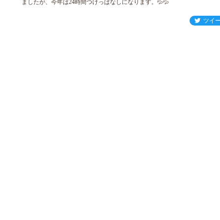
ましたが、今年は24時間つけっぱなしになります。💦💦
ツイ