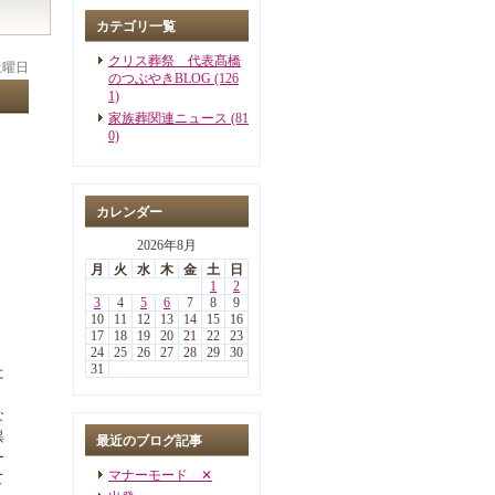
カテゴリ一覧
クリス葬祭 代表髙橋
 土曜日
のつぶやきBLOG (126
1)
家族葬関連ニュース (81
0)
カレンダー
2026年8月
月
火
水
木
金
土
日
1
2
3
4
5
6
7
8
9
10
11
12
13
14
15
16
17
18
19
20
21
22
23
24
25
26
27
28
29
30
31
に
。
な
異
最近のブログ記事
ー
マナーモード ✕
て