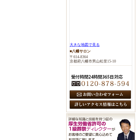
大きな地図で見る
■八幡サロン
〒614-8364
京都府八幡市男山松里15-10