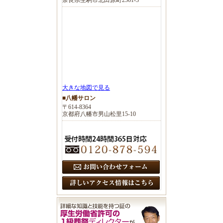
大きな地図で見る
■八幡サロン
〒614-8364
京都府八幡市男山松里15-10