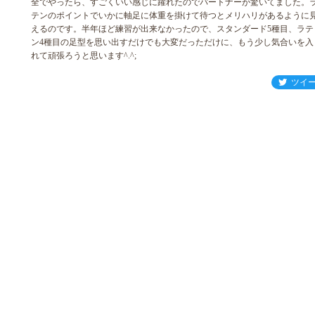
全でやったら、すごくいい感じに躍れたのでパートナーが驚いてました。
テンのポイントでいかに軸足に体重を掛けて待つとメリハリがあるように
えるのです。半年ほど練習が出来なかったので、スタンダード5種目、ラテ
ン4種目の足型を思い出すだけでも大変だっただけに、もう少し気合いを入
れて頑張ろうと思います^.^;
ツイ