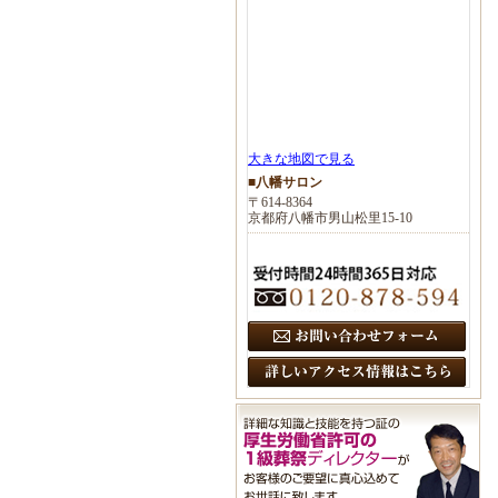
大きな地図で見る
■八幡サロン
〒614-8364
京都府八幡市男山松里15-10