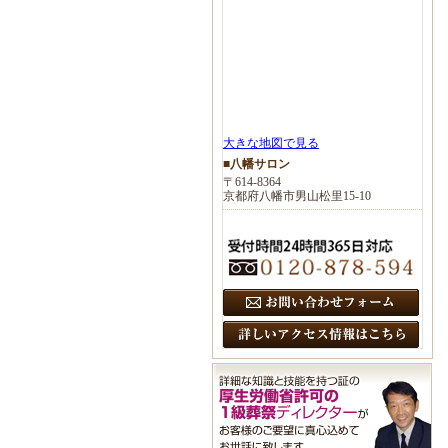
大きな地図で見る
■八幡サロン
〒614-8364
京都府八幡市男山松里15-10