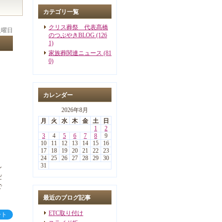
カテゴリ一覧
クリス葬祭 代表髙橋
 火曜日
のつぶやきBLOG (126
1)
家族葬関連ニュース (81
0)
カレンダー
2026年8月
月
火
水
木
金
土
日
1
2
3
4
5
6
7
8
9
10
11
12
13
14
15
16
17
18
19
20
21
22
23
24
25
26
27
28
29
30
31
ン
だ
で
最近のブログ記事
ETC取り付け
ート