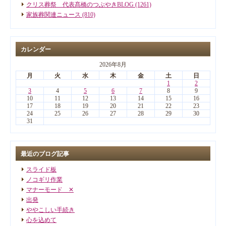
クリス葬祭 代表髙橋のつぶやきBLOG (1261)
家族葬関連ニュース (810)
カレンダー
2026年8月
月
火
水
木
金
土
日
1
2
3
4
5
6
7
8
9
10
11
12
13
14
15
16
17
18
19
20
21
22
23
24
25
26
27
28
29
30
31
最近のブログ記事
スライド板
ノコギリ作業
マナーモード ✕
出発
ややこしい手続き
心を込めて