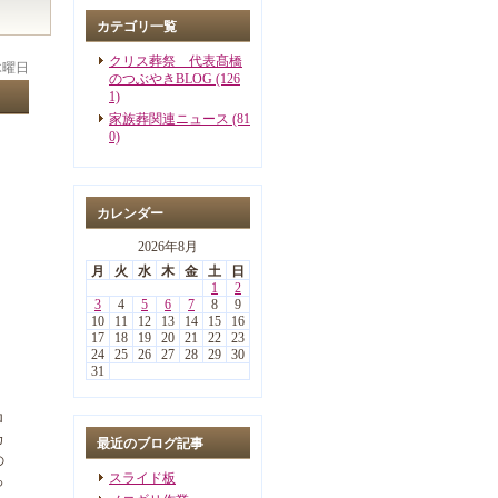
カテゴリ一覧
クリス葬祭 代表髙橋
 木曜日
のつぶやきBLOG (126
1)
家族葬関連ニュース (81
0)
カレンダー
2026年8月
月
火
水
木
金
土
日
1
2
3
4
5
6
7
8
9
10
11
12
13
14
15
16
17
18
19
20
21
22
23
24
25
26
27
28
29
30
31
ロ
カ
最近のブログ記事
の
スライド板
っ