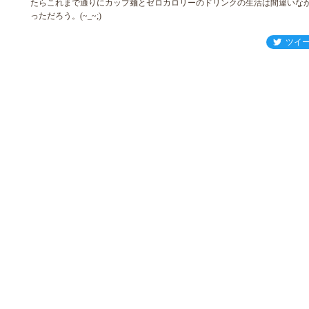
たらこれまで通りにカップ麺とゼロカロリーのドリンクの生活は間違いな
っただろう。(~_~;)
ツイ