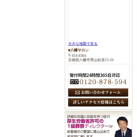
大きな地図で見る
■八幡サロン
〒614-8364
京都府八幡市男山松里15-10