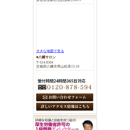
大きな地図で見る
■八幡サロン
〒614-8364
京都府八幡市男山松里15-10