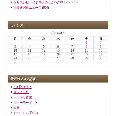
クリス葬祭 代表髙橋のつぶやきBLOG (1261)
家族葬関連ニュース (810)
カレンダー
2026年8月
月
火
水
木
金
土
日
1
2
3
4
5
6
7
8
9
10
11
12
13
14
15
16
17
18
19
20
21
22
23
24
25
26
27
28
29
30
31
最近のブログ記事
ETC取り付け
スライド板
ノコギリ作業
マナーモード ✕
出発
ややこしい手続き