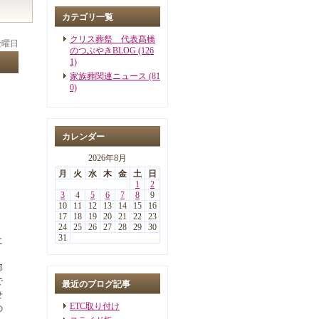
カテゴリ一覧
クリス葬祭 代表髙橋
 金曜日
のつぶやきBLOG (126
1)
家族葬関連ニュース (81
0)
カレンダー
2026年8月
月
火
水
木
金
土
日
1
2
3
4
5
6
7
8
9
10
11
12
13
14
15
16
17
18
19
20
21
22
23
24
25
26
27
28
29
30
31
に
部
で
最近のブログ記事
せ
ETC取り付け
の