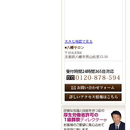
大きな地図で見る
■八幡サロン
〒614-8364
京都府八幡市男山松里15-10