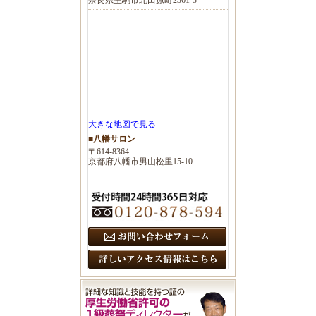
大きな地図で見る
■八幡サロン
〒614-8364
京都府八幡市男山松里15-10