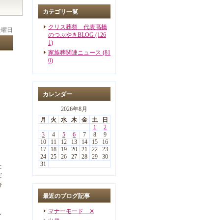
カテゴリ一覧
クリス葬祭 代表髙橋
 金曜日
のつぶやきBLOG (126
1)
家族葬関連ニュース (81
0)
カレンダー
2026年8月
月
火
水
木
金
土
日
1
2
3
4
5
6
7
8
9
10
11
12
13
14
15
16
17
18
19
20
21
22
23
24
25
26
27
28
29
30
31
た
だ
分
く
最近のブログ記事
マナーモード ✕
し