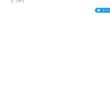
た。(^0^;)
ツイ