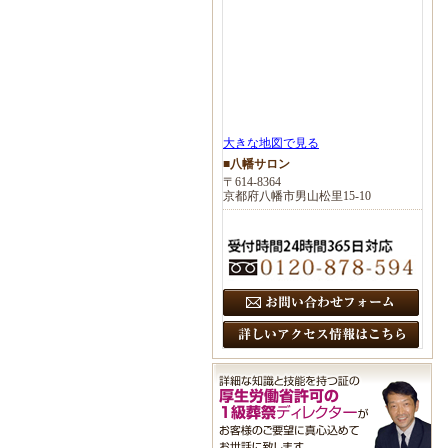
大きな地図で見る
■八幡サロン
〒614-8364
京都府八幡市男山松里15-10