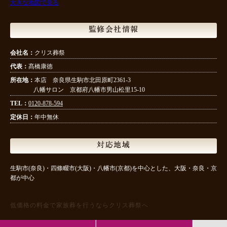
大きな地図で見る
監修会社情報
会社名：
クリス葬祭
代表：
髙橋康徳
所在地：
本店 奈良県生駒市北田原町2361-3
八幡サロン 京都府八幡市男山松里15-10
TEL：
0120-878-594
定休日：
年中無休
対応地域
生駒市(奈良)・四條畷市(大阪)・八幡市(京都)を中心とした、大阪・奈良・京
都が中心
低価格の料金で家族葬を行うならクリス葬祭へ